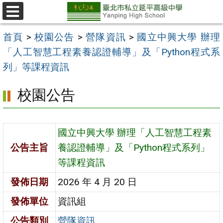
跳
至
選
單
主
首頁
>
校園公告
>
營隊資訊
>
國立中興大學 辦理
要
「人工智慧工程素養認證輔導」及「Python程式系
內
列」等課程資訊
容
校園公告
區
國立中興大學 辦理「人工智慧工程素
公告主旨
養認證輔導」及「Python程式系列」
等課程資訊
發佈日期
2026 年 4 月 20 日
發佈單位
資訊組
公告類別
營隊資訊