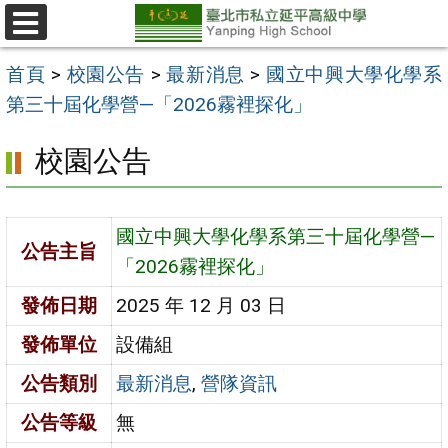
跳
至
選
單
主
首頁
>
校園公告
>
最新消息
>
國立中興大學化學系
要
第三十屆化學營—「2026霧裡探化」
內
校園公告
容
區
國立中興大學化學系第三十屆化學營—
公告主旨
「2026霧裡探化」
發佈日期
2025 年 12 月 03 日
發佈單位
設備組
公告類別
最新消息
,
營隊資訊
公告等級
無