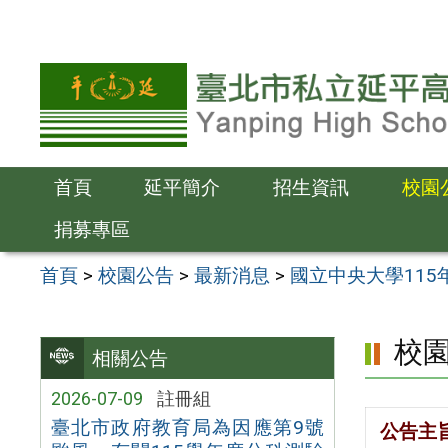
跳
至
主
要
內
容
首頁
延平簡介
招生資訊
校園
區
捐募專區
首頁
>
校園公告
>
最新消息
>
國立中央大學11
校
相關公告
2026-07-09
註冊組
臺北市政府教育局為因應第9號
公告主