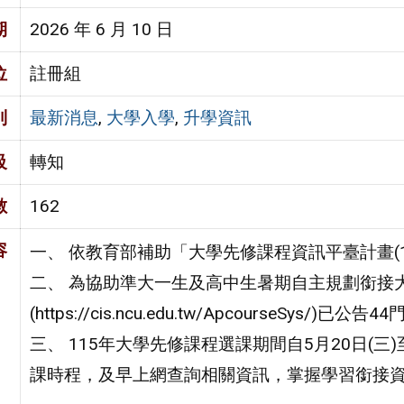
期
2026 年 6 月 10 日
位
註冊組
別
最新消息
,
大學入學
,
升學資訊
級
轉知
數
162
容
一、 依教育部補助「大學先修課程資訊平臺計畫(11
二、 為協助準大一生及高中生暑期自主規劃銜接
(https://cis.ncu.edu.tw/ApcourseSys
三、 115年大學先修課程選課期間自5月20日(三
課時程，及早上網查詢相關資訊，掌握學習銜接