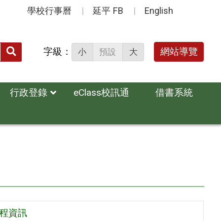
學校行事曆
延平 FB
English
送出
字級：
網站導覽
小
預設
大
搜
尋：
行政登錄
eClass校訊通
借書系統
課程資訊