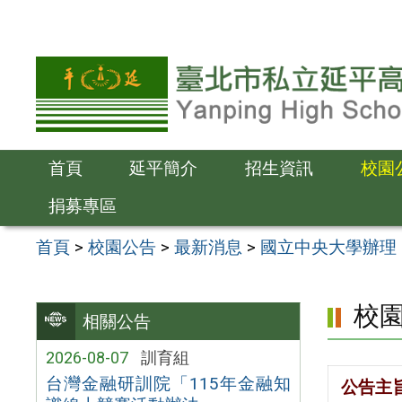
跳
至
主
要
內
容
首頁
延平簡介
招生資訊
校園
區
捐募專區
首頁
>
校園公告
>
最新消息
>
國立中央大學辦理
校
相關公告
2026-08-07
訓育組
台灣金融研訓院「115年金融知
公告主