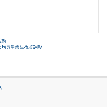
活動
及局長畢業生祝賀詞影
入