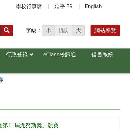
學校行事曆
延平 FB
English
送出
字級：
網站導覽
小
預設
大
搜
尋：
行政登錄
eClass校訊通
借書系統
賽
暨第11屆尤努斯獎」競賽