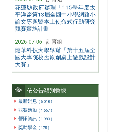
花蓮縣政府辦理「115學年度太
平洋盃第13屆全國中小學網路小
論文專題暨本土使命式行動研究
競賽實施計畫」
2026-07-06
訓育組
龍華科技大學舉辦「第十五屆全
國大專院校盃原創桌上遊戲設計
大賽」
依公告類別彙總
最新消息
( 6,018 )
競賽活動
( 1,657 )
營隊資訊
( 1,980 )
獎助學金
( 175 )