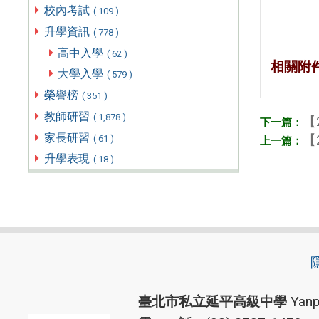
校內考試
( 109 )
升學資訊
( 778 )
高中入學
( 62 )
相關附
大學入學
( 579 )
榮譽榜
( 351 )
教師研習
( 1,878 )
【
家長研習
【
( 61 )
升學表現
( 18 )
臺北市私立延平高級中學
Yanp