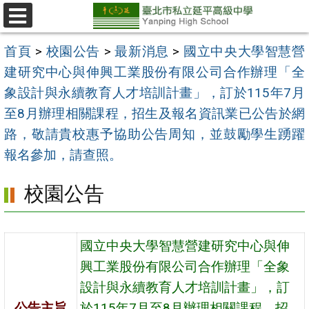
跳
至
選
單
主
首頁
>
校園公告
>
最新消息
>
國立中央大學智慧營
要
建研究中心與伸興工業股份有限公司合作辦理「全
內
象設計與永續教育人才培訓計畫」，訂於115年7月
容
至8月辦理相關課程，招生及報名資訊業已公告於網
區
路，敬請貴校惠予協助公告周知，並鼓勵學生踴躍
報名參加，請查照。
校園公告
國立中央大學智慧營建研究中心與伸
興工業股份有限公司合作辦理「全象
設計與永續教育人才培訓計畫」，訂
公告主旨
於115年7月至8月辦理相關課程，招