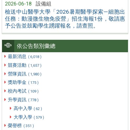
2026-06-18
設備組
檢送中山醫學大學「2026暑期醫學探索—細胞出
任務：動漫微生物免疫營」招生海報1份，敬請惠
予公告並鼓勵學生踴躍報名，請查照。
依公告類別彙總
最新消息
( 6,018 )
競賽活動
( 1,657 )
營隊資訊
( 1,980 )
獎助學金
( 175 )
校內考試
( 109 )
升學資訊
( 778 )
高中入學
( 62 )
大學入學
( 579 )
榮譽榜
( 351 )