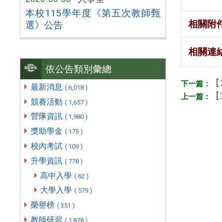
本校115學年度《第五次教師甄
相關附
選》公告
相關連
依公告類別彙總
【
最新消息
( 6,018 )
【
競賽活動
( 1,657 )
營隊資訊
( 1,980 )
獎助學金
( 175 )
校內考試
( 109 )
升學資訊
( 778 )
高中入學
( 62 )
大學入學
( 579 )
榮譽榜
( 351 )
教師研習
( 1,878 )