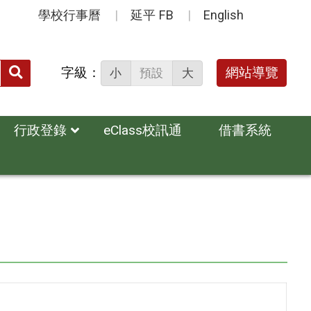
學校行事曆
延平 FB
English
送出
字級：
網站導覽
小
預設
大
搜
尋：
行政登錄
eClass校訊通
借書系統