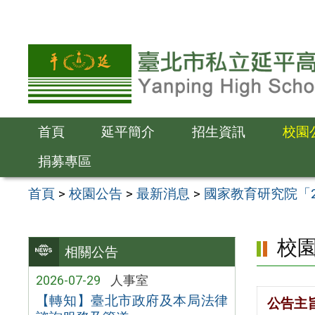
跳
至
主
要
內
容
首頁
延平簡介
招生資訊
校園
區
捐募專區
首頁
>
校園公告
>
最新消息
>
國家教育研究院「2
校
相關公告
2026-07-29
人事室
【轉知】臺北市政府及本局法律
公告主