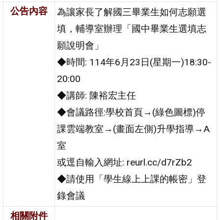
公告內容
為讓家長了解國三畢業生如何志願選
填，輔導室辦理「國中畢業生選填志
願說明會」
◆時間: 114年6月23日(星期一)18:30-
20:00
◆講師: 陳裕宏主任
◆會議路徑:學校首頁→(綠色圖標)停
課雲端教室→(畫面左側)升學指導→A
室
或逕自輸入網址: reurl.cc/d7rZb2
◆請使用「學生線上上課的帳密」登
錄會議
相關附件