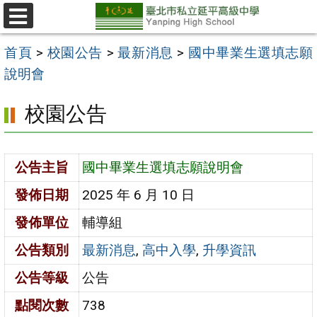
跳
至
選
單
主
首頁
>
校園公告
>
最新消息
>
國中畢業生選填志願
要
說明會
內
校園公告
容
區
公告主旨
國中畢業生選填志願說明會
發佈日期
2025 年 6 月 10 日
發佈單位
輔導組
公告類別
最新消息
,
高中入學
,
升學資訊
公告等級
公告
點閱次數
738