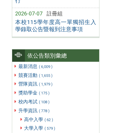
行
2026-07-07
註冊組
本校115學年度高一單獨招生入
學錄取公告暨報到注意事項
依公告類別彙總
最新消息
( 6,009 )
競賽活動
( 1,655 )
營隊資訊
( 1,979 )
獎助學金
( 175 )
校內考試
( 108 )
升學資訊
( 778 )
高中入學
( 62 )
大學入學
( 579 )