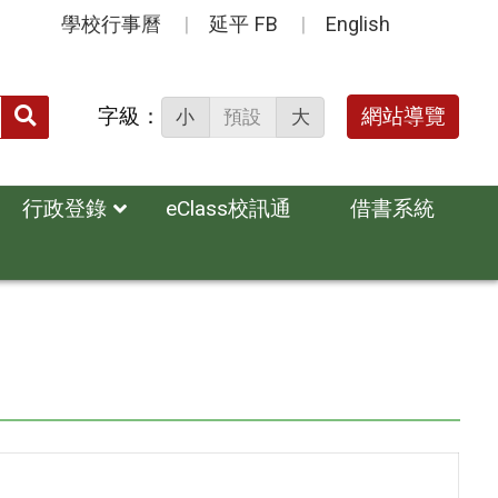
學校行事曆
延平 FB
English
送出
字級：
網站導覽
小
預設
大
搜
尋：
行政登錄
eClass校訊通
借書系統