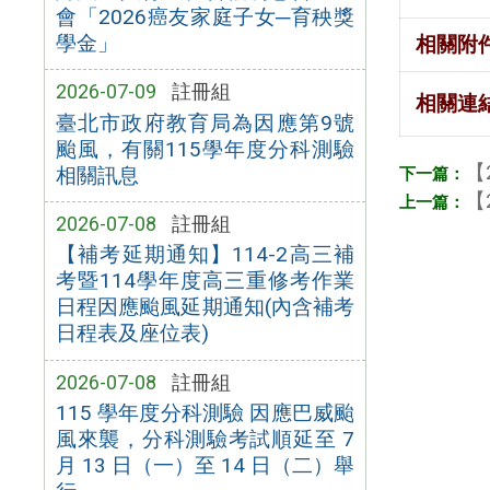
會「2026癌友家庭子女─育秧獎
學金」
相關附
2026-07-09
註冊組
相關連
臺北市政府教育局為因應第9號
颱風，有關115學年度分科測驗
【
相關訊息
【
2026-07-08
註冊組
【補考延期通知】114-2高三補
考暨114學年度高三重修考作業
日程因應颱風延期通知(內含補考
日程表及座位表)
2026-07-08
註冊組
115 學年度分科測驗 因應巴威颱
風來襲，分科測驗考試順延至 7
月 13 日（一）至 14 日（二）舉