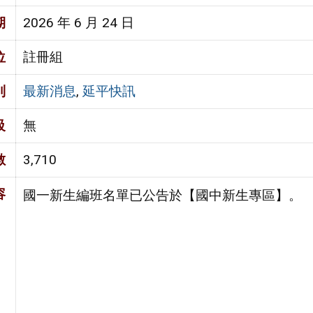
期
2026 年 6 月 24 日
位
註冊組
別
最新消息
,
延平快訊
級
無
數
3,710
容
國一新生編班名單已公告於【國中新生專區】。