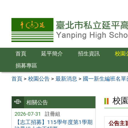
跳
至
主
要
內
容
首頁
延平簡介
招生資訊
校園
區
捐募專區
首頁
>
校園公告
>
最新消息
>
國一新生編班名單
校
相關公告
2026-07-31
註冊組
【志工招募】115學年度第1學期
公告主