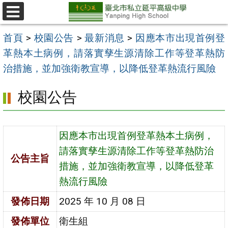
跳
至
選
單
主
首頁
>
校園公告
>
最新消息
>
因應本市出現首例登
要
革熱本土病例，請落實孳生源清除工作等登革熱防
內
治措施，並加強衛教宣導，以降低登革熱流行風險
容
校園公告
區
因應本市出現首例登革熱本土病例，
請落實孳生源清除工作等登革熱防治
公告主旨
措施，並加強衛教宣導，以降低登革
熱流行風險
發佈日期
2025 年 10 月 08 日
發佈單位
衛生組