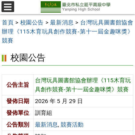
跳
至
選
單
主
首頁
>
校園公告
>
最新消息
>
台灣玩具圖書館協會
要
辦理《115木育玩具創作競賽-第十一屆金趣咪獎》
內
競賽
容
校園公告
區
台灣玩具圖書館協會辦理《115木育玩
公告主旨
具創作競賽-第十一屆金趣咪獎》競賽
發佈日期
2026 年 5 月 29 日
發佈單位
訓育組
公告類別
最新消息
,
競賽活動