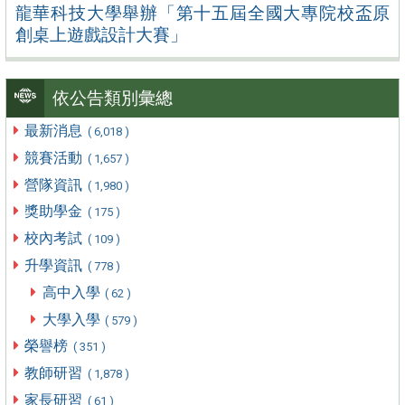
龍華科技大學舉辦「第十五屆全國大專院校盃原
創桌上遊戲設計大賽」
依公告類別彙總
最新消息
( 6,018 )
競賽活動
( 1,657 )
營隊資訊
( 1,980 )
獎助學金
( 175 )
校內考試
( 109 )
升學資訊
( 778 )
高中入學
( 62 )
大學入學
( 579 )
榮譽榜
( 351 )
教師研習
( 1,878 )
家長研習
( 61 )