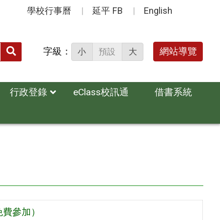
學校行事曆
延平 FB
English
送出
字級：
網站導覽
小
預設
大
搜
尋：
行政登錄
eClass校訊通
借書系統
免費參加）