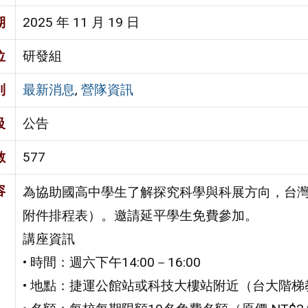
期
2025 年 11 月 19 日
位
研發組
別
最新消息
,
營隊資訊
級
公告
數
577
容
為協助國高中學生了解探究科學與科展方向，台灣
附件排程表）。邀請延平學生免費參加。
講座資訊
• 時間：週六下午14:00－16:00
• 地點：捷運公館站或科技大樓站附近（台大階