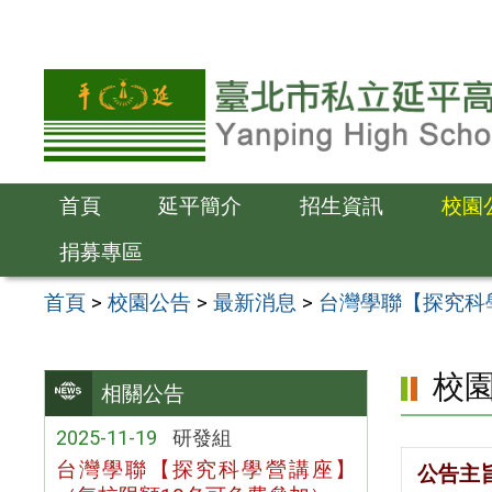
跳
至
主
要
內
容
首頁
延平簡介
招生資訊
校園
區
捐募專區
首頁
>
校園公告
>
最新消息
>
台灣學聯【探究科
校
相關公告
2025-11-19
研發組
台灣學聯【探究科學營講座】
公告主