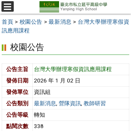
跳
至
選
單
主
首頁
>
校園公告
>
最新消息
>
台灣大學辦理寒假資
要
訊應用課程
內
校園公告
容
區
公告主旨
台灣大學辦理寒假資訊應用課程
發佈日期
2026 年 1 月 02 日
發佈單位
資訊組
公告類別
最新消息
,
營隊資訊
,
教師研習
公告等級
轉知
點閱次數
338