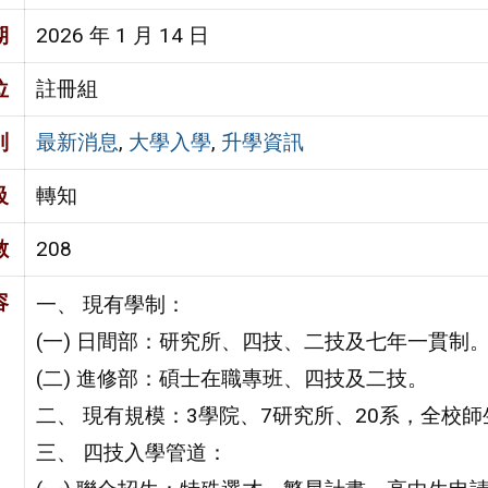
期
2026 年 1 月 14 日
位
註冊組
別
最新消息
,
大學入學
,
升學資訊
級
轉知
數
208
容
一、 現有學制：
(一) 日間部：研究所、四技、二技及七年一貫制
(二) 進修部：碩士在職專班、四技及二技。
二、 現有規模：3學院、7研究所、20系，全校
三、 四技入學管道：