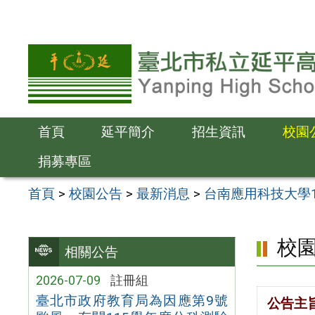
跳
至
主
要
內
容
首頁
延平簡介
招生資訊
校園
區
捐募專區
首頁
>
校園公告
>
最新消息
>
台南應用科技大學1
校
相關公告
2026-07-09
註冊組
臺北市政府教育局為因應第9號
公告主