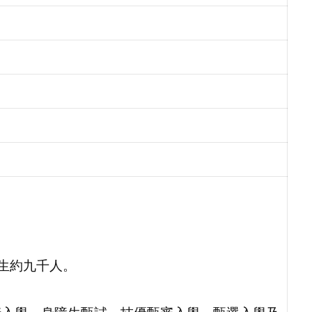
。
師生約九千人。