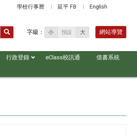
學校行事曆
延平 FB
English
送出
字級：
網站導覽
小
預設
大
搜
尋：
行政登錄
eClass校訊通
借書系統