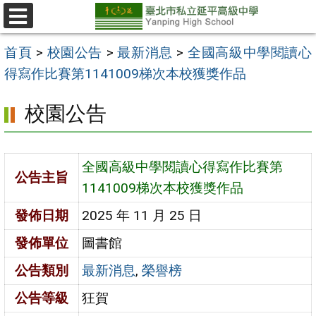
跳
至
選
單
主
首頁
>
校園公告
>
最新消息
>
全國高級中學閱讀心
要
得寫作比賽第1141009梯次本校獲獎作品
內
校園公告
容
區
全國高級中學閱讀心得寫作比賽第
公告主旨
1141009梯次本校獲獎作品
發佈日期
2025 年 11 月 25 日
發佈單位
圖書館
公告類別
最新消息
,
榮譽榜
公告等級
狂賀