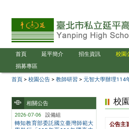
跳
至
主
要
內
容
首頁
延平簡介
招生資訊
校園
區
捐募專區
首頁
>
校園公告
>
教師研習
>
元智大學辦理11
校
相關公告
2026-07-06
設備組
轉知教育部委託國立臺灣師範大
公告主