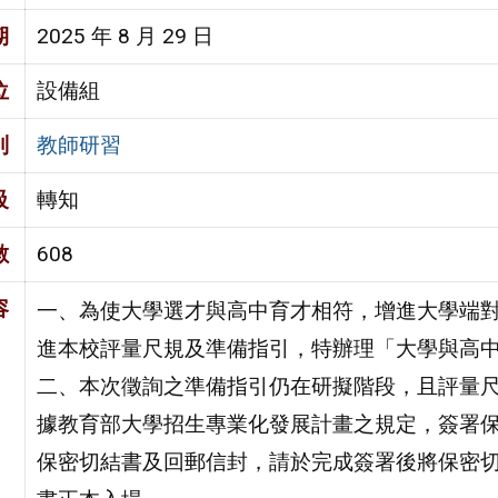
期
2025 年 8 月 29 日
位
設備組
別
教師研習
級
轉知
數
608
容
一、為使大學選才與高中育才相符，增進大學端對
進本校評量尺規及準備指引，特辦理「大學與高
二、本次徵詢之準備指引仍在研擬階段，且評量
據教育部大學招生專業化發展計畫之規定，簽署保
保密切結書及回郵信封，請於完成簽署後將保密