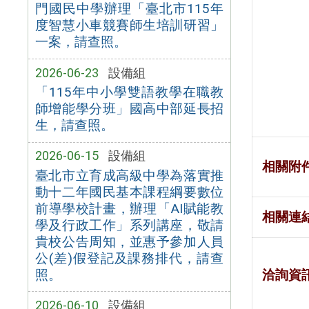
門國民中學辦理「臺北市115年
度智慧小車競賽師生培訓研習」
一案，請查照。
2026-06-23
設備組
「115年中小學雙語教學在職教
師增能學分班」國高中部延長招
生，請查照。
2026-06-15
設備組
相關附
臺北市立育成高級中學為落實推
動十二年國民基本課程綱要數位
前導學校計畫，辦理「AI賦能教
相關連
學及行政工作」系列講座，敬請
貴校公告周知，並惠予參加人員
公(差)假登記及課務排代，請查
照。
洽詢資
2026-06-10
設備組