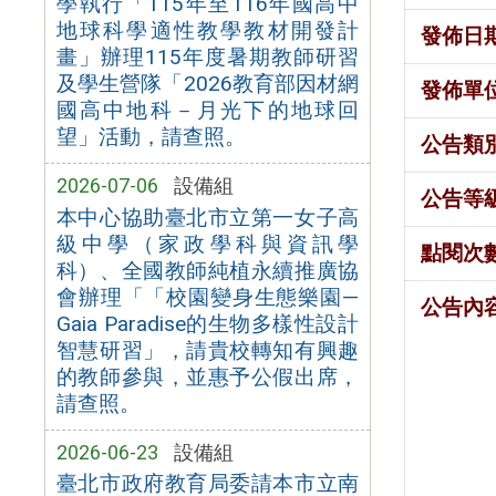
學執行「115年至116年國高中
地球科學適性教學教材開發計
發佈日
畫」辦理115年度暑期教師研習
及學生營隊「2026教育部因材網
發佈單
國高中地科－月光下的地球回
望」活動，請查照。
公告類
2026-07-06
設備組
公告等
本中心協助臺北市立第一女子高
級中學（家政學科與資訊學
點閱次
科）、全國教師純植永續推廣協
會辦理「「校園變身生態樂園—
公告內
Gaia Paradise的生物多樣性設計
智慧研習」，請貴校轉知有興趣
的教師參與，並惠予公假出席，
請查照。
2026-06-23
設備組
臺北市政府教育局委請本市立南