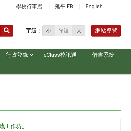
學校行事曆
延平 FB
English
送出
字級：
網站導覽
小
預設
大
搜
尋：
行政登錄
eClass校訊通
借書系統
交流工作坊」