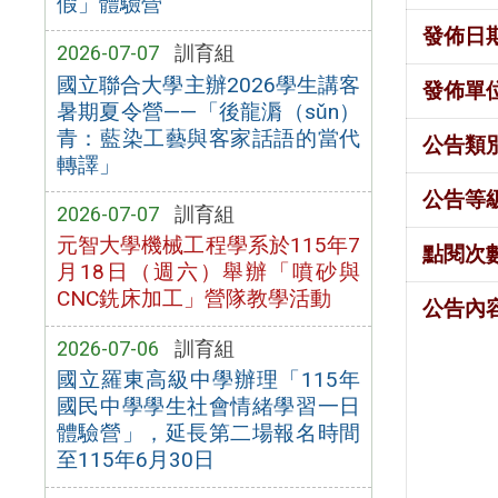
假」體驗營
發佈日
2026-07-07
訓育組
國立聯合大學主辦2026學生講客
發佈單
暑期夏令營——「後龍漘（sǔn）
青：藍染工藝與客家話語的當代
公告類
轉譯」
公告等
2026-07-07
訓育組
元智大學機械工程學系於115年7
點閱次
月18日（週六）舉辦「噴砂與
CNC銑床加工」營隊教學活動
公告內
2026-07-06
訓育組
國立羅東高級中學辦理「115年
國民中學學生社會情緒學習一日
體驗營」，延長第二場報名時間
至115年6月30日