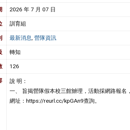
期
2026 年 7 月 07 日
位
訓育組
別
最新消息
,
營隊資訊
級
轉知
數
126
容
說 明：
一、 旨揭營隊假本校三館辧理，活動採網路報名，
網址：https://reurl.cc/kpGAn9查詢。