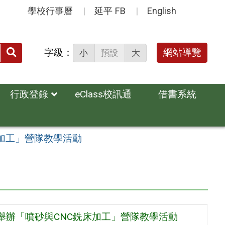
學校行事曆
延平 FB
English
送出
字級：
網站導覽
小
預設
大
搜
尋：
行政登錄
eClass校訊通
借書系統
床加工」營隊教學活動
）舉辦「噴砂與CNC銑床加工」營隊教學活動