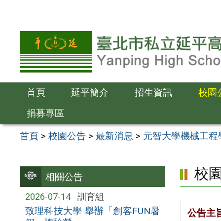
跳
至
主
要
內
容
首頁
延平簡介
招生資訊
校園
區
捐募專區
首頁
>
校園公告
>
最新消息
>
元智大學機械工程學
校
相關公告
2026-07-14
訓育組
致理科技大學 舉辦「創客FUN暑
公告主