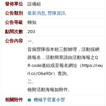
發佈單位
設備組
公告類別
最新消息
,
營隊資訊
公告等級
轉知
點閱次數
203
公告內容
一、
旨揭營隊假本校三館辧理，活動採網
路報名，活動簡章請由活動海報之Q
R code連結或至報名網址（https://reu
rl.cc/O6a9Dr）查詢。
二、
檢附活動海報如附件。
機械手臂夏令營
相關附件