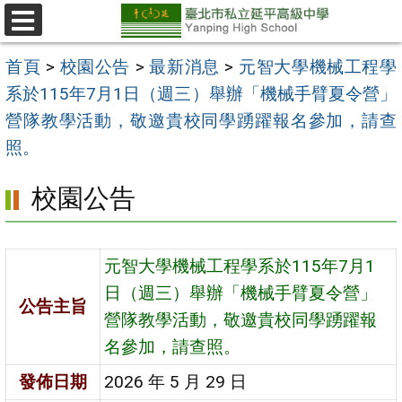
跳
至
選
單
主
首頁
>
校園公告
>
最新消息
>
元智大學機械工程學
要
系於115年7月1日（週三）舉辦「機械手臂夏令營」
內
營隊教學活動，敬邀貴校同學踴躍報名參加，請查
容
照。
區
校園公告
元智大學機械工程學系於115年7月1
日（週三）舉辦「機械手臂夏令營」
公告主旨
營隊教學活動，敬邀貴校同學踴躍報
名參加，請查照。
發佈日期
2026 年 5 月 29 日