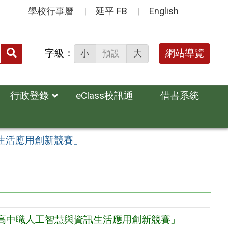
學校行事曆
延平 FB
English
送出
字級：
網站導覽
小
預設
大
搜
尋：
行政登錄
eClass校訊通
借書系統
訊生活應用創新競賽」
6全國高中職人工智慧與資訊生活應用創新競賽」