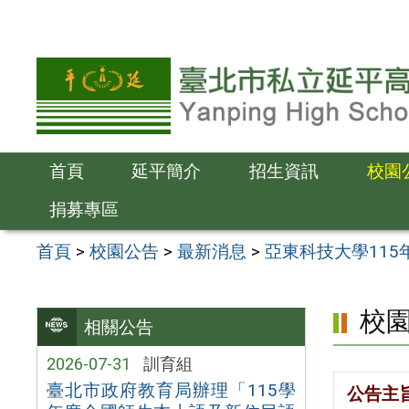
跳
至
主
要
內
容
首頁
延平簡介
招生資訊
校園
區
捐募專區
首頁
>
校園公告
>
最新消息
>
亞東科技大學115
校
相關公告
2026-07-31
訓育組
臺北市政府教育局辦理「115學
公告主