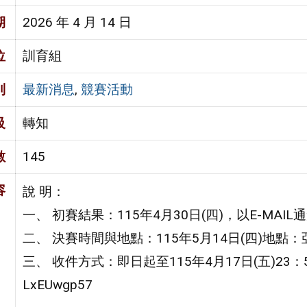
期
2026 年 4 月 14 日
位
訓育組
別
最新消息
,
競賽活動
級
轉知
數
145
容
說 明：
一、 初賽結果：115年4月30日(四)，以E-MAIL
二、 決賽時間與地點：115年5月14日(四)地點：
三、 收件方式：即日起至115年4月17日(五)23：59 止。
LxEUwgp57