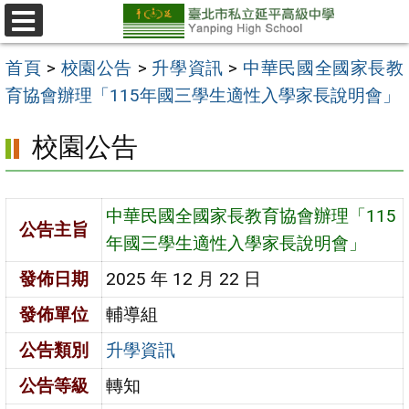
跳
至
選
單
主
首頁
>
校園公告
>
升學資訊
>
中華民國全國家長教
要
育協會辦理「115年國三學生適性入學家長說明會」
內
校園公告
容
區
中華民國全國家長教育協會辦理「115
公告主旨
年國三學生適性入學家長說明會」
發佈日期
2025 年 12 月 22 日
發佈單位
輔導組
公告類別
升學資訊
公告等級
轉知