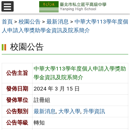
跳
至
選
單
主
首頁
>
校園公告
>
最新消息
>
中華大學113學年度個
要
人申請入學獎助學金資訊及院系簡介
內
校園公告
容
區
中華大學113學年度個人申請入學獎助
公告主旨
學金資訊及院系簡介
發佈日期
2024 年 3 月 15 日
發佈單位
註冊組
公告類別
最新消息
,
大學入學
,
升學資訊
公告等級
轉知