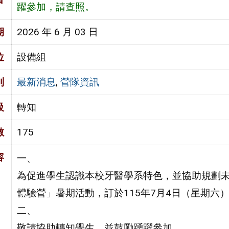
躍參加，請查照。
期
2026 年 6 月 03 日
位
設備組
別
最新消息
,
營隊資訊
級
轉知
數
175
容
一、
為促進學生認識本校牙醫學系特色，並協助規劃
體驗營」暑期活動，訂於115年7月4日（星期六
二、
敬請協助轉知學生，並鼓勵踴躍參加。