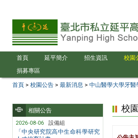
跳
至
主
要
內
容
首頁
延平簡介
招生資訊
校園
區
捐募專區
首頁
>
校園公告
>
最新消息
>
中山醫學大學牙醫
校
相關公告
2026-08-06
設備組
「中央研究院高中生命科學研究
公告主