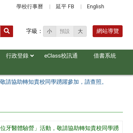
學校行事曆
延平 FB
English
送出
字級：
網站導覽
小
預設
大
搜
尋：
行政登錄
eClass校訊通
借書系統
，敬請協助轉知貴校同學踴躍參加，請查照。
「數位牙醫體驗營」活動，敬請協助轉知貴校同學踴