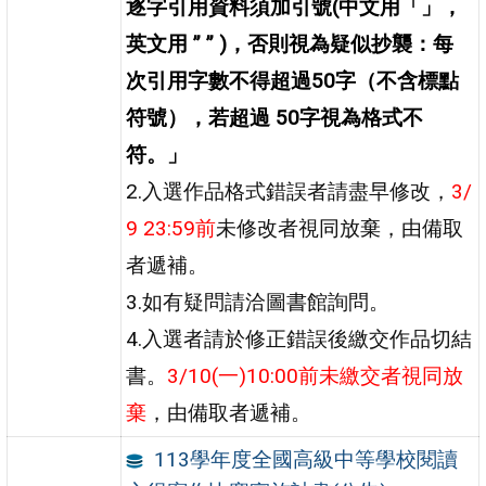
逐字引用資料須加引號(中文用「」，
英文用 ” ” )，否則視為疑似抄襲：每
次引用字數不得超過50字（不含標點
符號），若超過 50字視為格式不
符。」
2.入選作品格式錯誤者請盡早修改，
3/
9 23:59前
未修改者視同放棄，由備取
者遞補。
3.如有疑問請洽圖書館詢問。
4.入選者請於修正錯誤後繳交作品切結
書。
3/10(一)10:00前未繳交者視同放
棄
，由備取者遞補。
113學年度全國高級中等學校閱讀