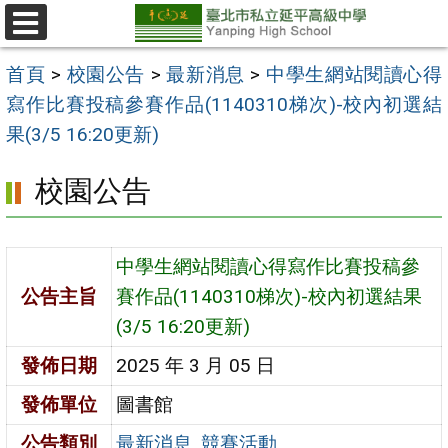
跳
至
選
單
主
首頁
>
校園公告
>
最新消息
>
中學生網站閱讀心得
要
寫作比賽投稿參賽作品(1140310梯次)-校內初選結
內
果(3/5 16:20更新)
容
校園公告
區
中學生網站閱讀心得寫作比賽投稿參
公告主旨
賽作品(1140310梯次)-校內初選結果
(3/5 16:20更新)
發佈日期
2025 年 3 月 05 日
發佈單位
圖書館
公告類別
最新消息
,
競賽活動