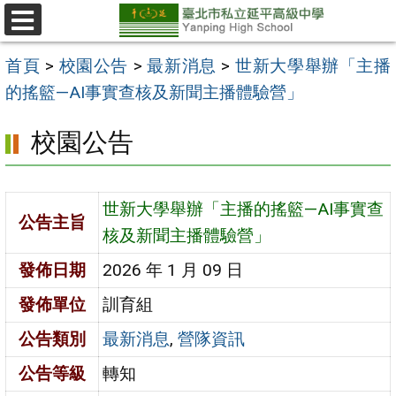
跳
至
選
單
主
首頁
>
校園公告
>
最新消息
>
世新大學舉辦「主播
要
的搖籃—AI事實查核及新聞主播體驗營」
內
校園公告
容
區
世新大學舉辦「主播的搖籃—AI事實查
公告主旨
核及新聞主播體驗營」
發佈日期
2026 年 1 月 09 日
發佈單位
訓育組
公告類別
最新消息
,
營隊資訊
公告等級
轉知