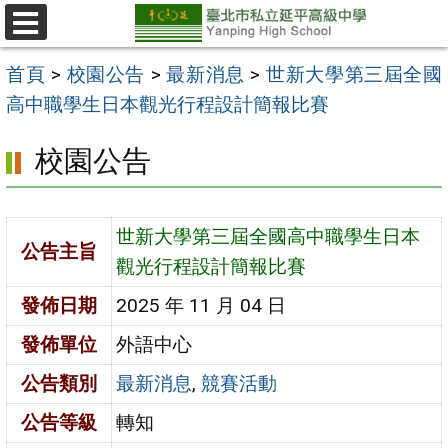
跳
至
選
單
主
首頁
>
校園公告
>
最新消息
>
世新大學第三屆全國
要
高中職學生日本觀光行程設計簡報比賽
內
校園公告
容
區
世新大學第三屆全國高中職學生日本
公告主旨
觀光行程設計簡報比賽
發佈日期
2025 年 11 月 04 日
發佈單位
外語中心
公告類別
最新消息
,
競賽活動
公告等級
轉知