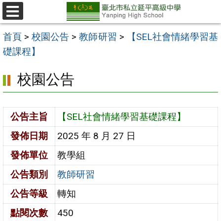
跳
至
選
單
主
首頁
>
校園公告
>
教師研習
>
【SEL社會情緒學習基
要
礎課程】
內
校園公告
容
區
公告主旨
【SEL社會情緒學習基礎課程】
發佈日期
2025 年 8 月 27 日
發佈單位
教學組
公告類別
教師研習
公告等級
轉知
點閱次數
450