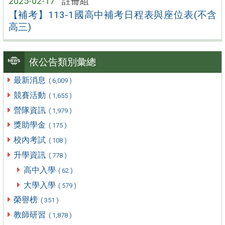
2025-02-17
註冊組
【補考】113-1國高中補考日程表與座位表(不含
高三)
依公告類別彙總
最新消息
( 6,009 )
競賽活動
( 1,655 )
營隊資訊
( 1,979 )
獎助學金
( 175 )
校內考試
( 108 )
升學資訊
( 778 )
高中入學
( 62 )
大學入學
( 579 )
榮譽榜
( 351 )
教師研習
( 1,878 )