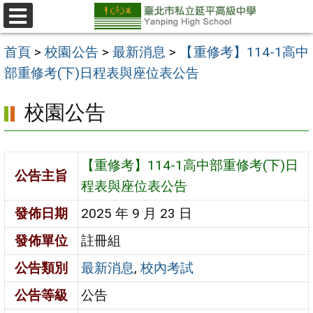
跳
至
選
單
主
首頁
>
校園公告
>
最新消息
>
【重修考】114-1高中
要
部重修考(下)日程表與座位表公告
內
校園公告
容
區
【重修考】114-1高中部重修考(下)日
公告主旨
程表與座位表公告
發佈日期
2025 年 9 月 23 日
發佈單位
註冊組
公告類別
最新消息
,
校內考試
公告等級
公告