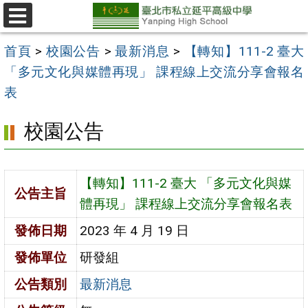
跳
至
選
單
主
首頁
>
校園公告
>
最新消息
>
【轉知】111-2 臺大
要
「多元文化與媒體再現」 課程線上交流分享會報名
內
表
容
校園公告
區
【轉知】111-2 臺大 「多元文化與媒
公告主旨
體再現」 課程線上交流分享會報名表
發佈日期
2023 年 4 月 19 日
發佈單位
研發組
公告類別
最新消息