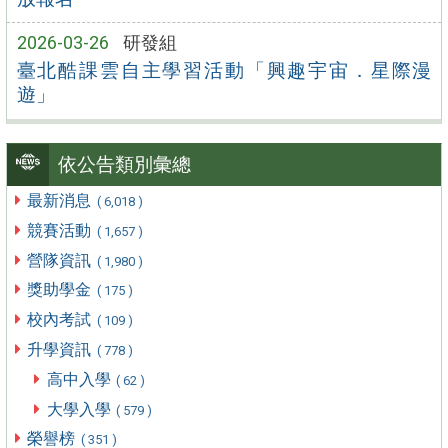
2026-03-26
研發組
臺北酷課雲自主學習活動「興趣宇宙．星際漫
遊」
依公告類別彙總
最新消息
( 6,018 )
競賽活動
( 1,657 )
營隊資訊
( 1,980 )
獎助學金
( 175 )
校內考試
( 109 )
升學資訊
( 778 )
高中入學
( 62 )
大學入學
( 579 )
榮譽榜
( 351 )