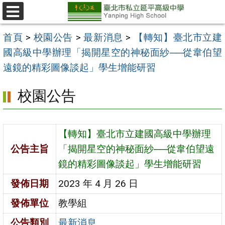
跳
至
選
單
主
首頁
>
校園公告
>
最新消息
>
【轉知】臺北市立建
要
國高級中學辦理「揭開星空的神秘面紗──從韋伯望
內
遠鏡的精彩圖像談起」學生增能研習
容
校園公告
區
【轉知】臺北市立建國高級中學辦理
公告主旨
「揭開星空的神秘面紗──從韋伯望遠
鏡的精彩圖像談起」學生增能研習
發佈日期
2023 年 4 月 26 日
發佈單位
教學組
公告類別
最新消息