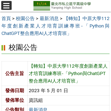
跳
至
選
單
主
首頁
>
校園公告
>
最新消息
>
【轉知】中原大學112
要
年度創新產業人才培育訓練專班-「Python與
內
ChatGPT整合應用AI人才培育班」
容
校園公告
區
【轉知】中原大學112年度創新產業人
公告主旨
才培育訓練專班-「Python與ChatGPT
整合應用AI人才培育班」
發佈日期
2023 年 5 月 01 日
發佈單位
資訊組
公告類別
最新消息