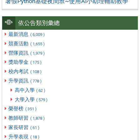
暑假Python基礎夜間班~使用AI小助理輔助教學
依公告類別彙總
最新消息
( 6,009 )
競賽活動
( 1,655 )
營隊資訊
( 1,979 )
獎助學金
( 175 )
校內考試
( 108 )
升學資訊
( 778 )
高中入學
( 62 )
大學入學
( 579 )
榮譽榜
( 351 )
教師研習
( 1,878 )
家長研習
( 61 )
升學表現
( 18 )