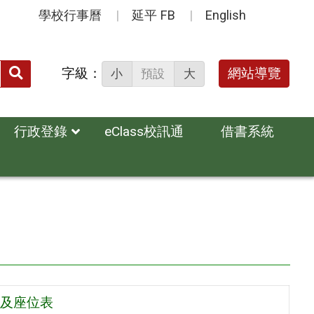
學校行事曆
延平 FB
English
送出
字級：
網站導覽
小
預設
大
搜
尋：
行政登錄
eClass校訊通
借書系統
室及座位表