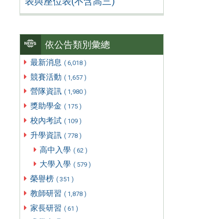
表與座位表(不含高三)
依公告類別彙總
最新消息
( 6,018 )
競賽活動
( 1,657 )
營隊資訊
( 1,980 )
獎助學金
( 175 )
校內考試
( 109 )
升學資訊
( 778 )
高中入學
( 62 )
大學入學
( 579 )
榮譽榜
( 351 )
教師研習
( 1,878 )
家長研習
( 61 )