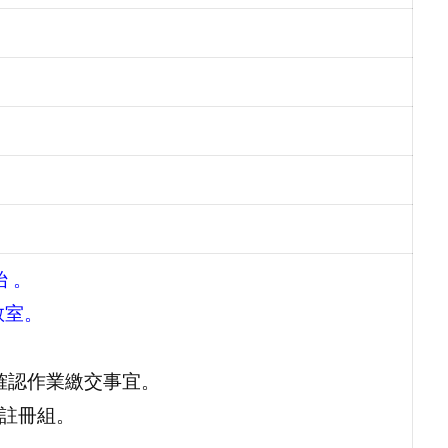
始 。
教室。
確認作業繳交事宜。
親洽註冊組。