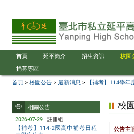
跳
至
主
要
內
容
首頁
延平簡介
招生資訊
校園
區
捐募專區
首頁
>
校園公告
>
最新消息
>
【補考】114學年
校
相關公告
2026-07-29
註冊組
【補考】114-2國高中補考日程
公告主