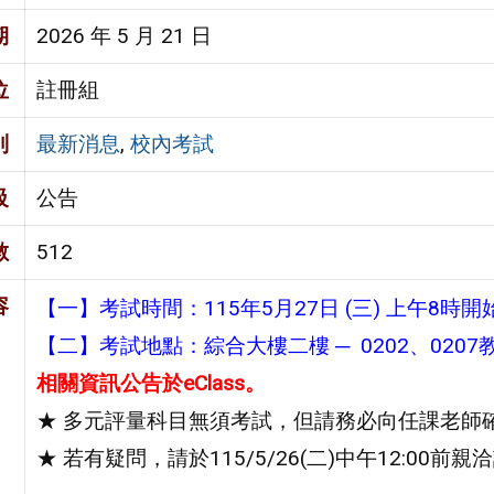
期
2026 年 5 月 21 日
位
註冊組
別
最新消息
,
校內考試
級
公告
數
512
容
【一】考試時間：115年5月27日 (三) 上午8時開
【二】考試地點：綜合大樓二樓 ─ 0202、0207
相關資訊公告於eClass。
★ 多元評量科目無須考試，但請務必向任課老師
★ 若有疑問，請於115/5/26(二)中午12:00前