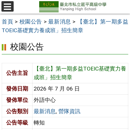
跳
至
選
單
主
首頁
>
校園公告
>
最新消息
>
【臺北】第一期多益
要
TOEIC基礎實力養成班」招生簡章
內
校園公告
容
區
【臺北】第一期多益TOEIC基礎實力養
公告主旨
成班」招生簡章
發佈日期
2026 年 7 月 06 日
發佈單位
外語中心
公告類別
最新消息
,
營隊資訊
公告等級
轉知