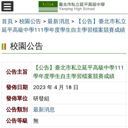
跳
至
選
單
主
首頁
>
校園公告
>
最新消息
>
【公告】臺北市私立
要
延平高級中學111學年度學生自主學習檔案競賽成績
內
校園公告
容
區
【公告】臺北市私立延平高級中學111
公告主旨
學年度學生自主學習檔案競賽成績
發佈日期
2023 年 4 月 18 日
發佈單位
研發組
公告類別
最新消息
公告等級
無