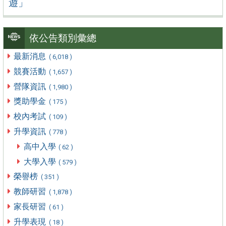
遊」
依公告類別彙總
最新消息
( 6,018 )
競賽活動
( 1,657 )
營隊資訊
( 1,980 )
獎助學金
( 175 )
校內考試
( 109 )
升學資訊
( 778 )
高中入學
( 62 )
大學入學
( 579 )
榮譽榜
( 351 )
教師研習
( 1,878 )
家長研習
( 61 )
升學表現
( 18 )