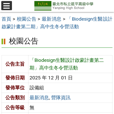
跳
至
選
單
主
首頁
>
校園公告
>
最新消息
>
「Biodesign生醫設計
要
啟蒙計畫第二期」高中生冬令營活動
內
校園公告
容
區
「Biodesign生醫設計啟蒙計畫第二
公告主旨
期」高中生冬令營活動
發佈日期
2025 年 12 月 01 日
發佈單位
設備組
公告類別
最新消息
,
營隊資訊
公告等級
無