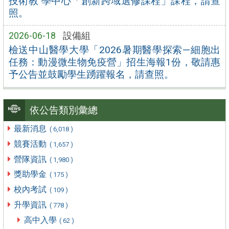
技術教 學中心「創新跨域選修課程」課程，請查
照。
2026-06-18
設備組
檢送中山醫學大學「2026暑期醫學探索—細胞出
任務：動漫微生物免疫營」招生海報1份，敬請惠
予公告並鼓勵學生踴躍報名，請查照。
依公告類別彙總
最新消息
( 6,018 )
競賽活動
( 1,657 )
營隊資訊
( 1,980 )
獎助學金
( 175 )
校內考試
( 109 )
升學資訊
( 778 )
高中入學
( 62 )