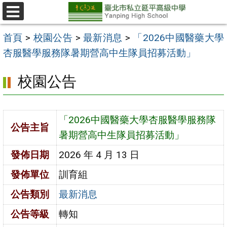
跳
至
選
單
主
首頁
>
校園公告
>
最新消息
>
「2026中國醫藥大學
要
杏服醫學服務隊暑期營高中生隊員招募活動」
內
校園公告
容
區
「2026中國醫藥大學杏服醫學服務隊
公告主旨
暑期營高中生隊員招募活動」
發佈日期
2026 年 4 月 13 日
發佈單位
訓育組
公告類別
最新消息
公告等級
轉知