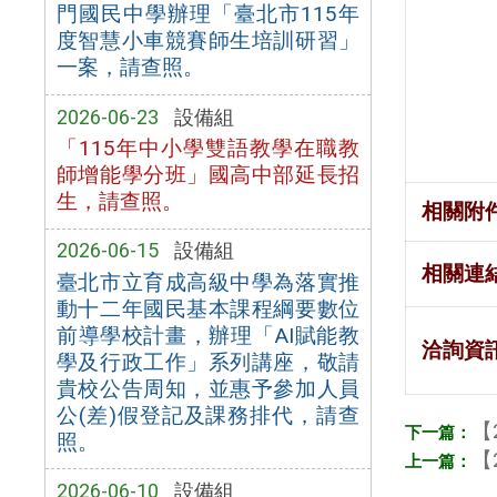
門國民中學辦理「臺北市115年
度智慧小車競賽師生培訓研習」
一案，請查照。
2026-06-23
設備組
「115年中小學雙語教學在職教
師增能學分班」國高中部延長招
生，請查照。
相關附
2026-06-15
設備組
相關連
臺北市立育成高級中學為落實推
動十二年國民基本課程綱要數位
前導學校計畫，辦理「AI賦能教
洽詢資
學及行政工作」系列講座，敬請
貴校公告周知，並惠予參加人員
公(差)假登記及課務排代，請查
【
照。
【
2026-06-10
設備組