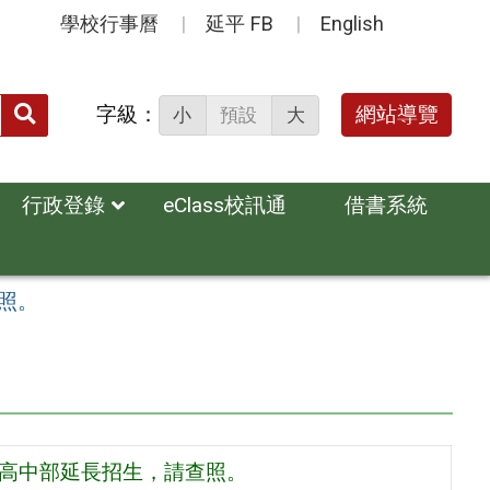
學校行事曆
延平 FB
English
送出
字級：
網站導覽
小
預設
大
搜
尋：
行政登錄
eClass校訊通
借書系統
照。
國高中部延長招生，請查照。