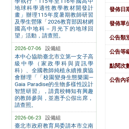
學執行「115年至116年國高中
地球科學適性教學教材開發計
發佈日
畫」辦理115年度暑期教師研習
及學生營隊「2026教育部因材網
發佈單
國高中地科－月光下的地球回
望」活動，請查照。
公告類
2026-07-06
設備組
公告等
本中心協助臺北市立第一女子高
級中學（家政學科與資訊學
點閱次
科）、全國教師純植永續推廣協
會辦理「「校園變身生態樂園—
公告內
Gaia Paradise的生物多樣性設計
智慧研習」，請貴校轉知有興趣
的教師參與，並惠予公假出席，
請查照。
2026-06-23
設備組
臺北市政府教育局委請本市立南