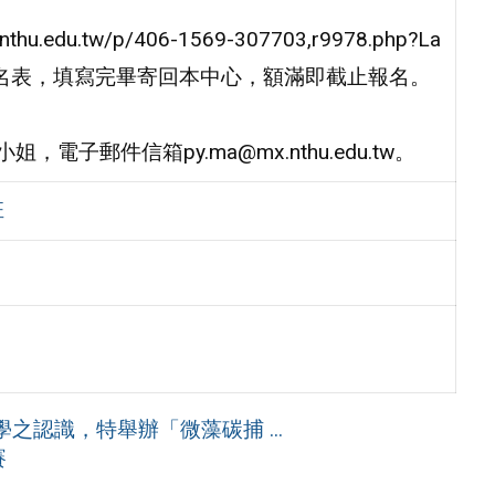
u.edu.tw/p/406-1569-307703,r9978.php?La
本報名表，填寫完畢寄回本中心，額滿即截止報名。
郵件信箱py.ma@mx.nthu.edu.tw。
班
認識，特舉辦「微藻碳捕 ...
賽