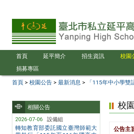
跳
至
主
要
內
容
首頁
延平簡介
招生資訊
校園
區
捐募專區
首頁
>
校園公告
>
最新消息
>
「115年中小學
校
相關公告
2026-07-06
設備組
轉知教育部委託國立臺灣師範大
公告主