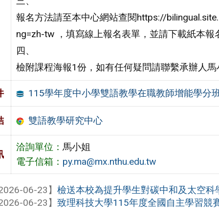
三、
報名方法請至本中心網站查閱https://bilingual.site.nth
ng=zh-tw ，填寫線上報名表單，並請下載紙
四、
檢附課程海報1份，如有任何疑問請聯繫承辦人馬小姐，電子
115學年度中小學雙語教學在職教師增能學分
件
雙語教學研究中心
結
洽詢單位：
馬小姐
訊
電子信箱：
py.ma@mx.nthu.edu.tw
2026-06-23】
檢送本校為提升學生對碳中和及太空科學之
2026-06-23】
致理科技大學115年度全國自主學習競