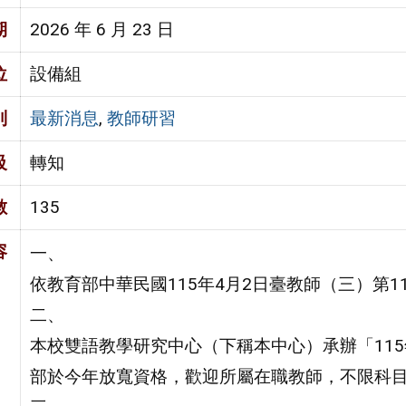
期
2026 年 6 月 23 日
位
設備組
別
最新消息
,
教師研習
級
轉知
數
135
容
一、
依教育部中華民國115年4月2日臺教師（三）第115
二、
本校雙語教學研究中心（下稱本中心）承辦「11
部於今年放寬資格，歡迎所屬在職教師，不限科