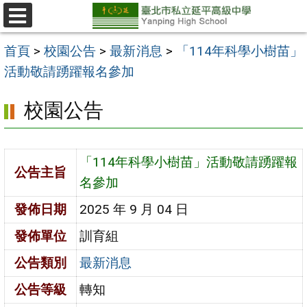
跳
至
選
單
主
首頁
>
校園公告
>
最新消息
>
「114年科學小樹苗」
要
活動敬請踴躍報名參加
內
校園公告
容
區
「114年科學小樹苗」活動敬請踴躍報
公告主旨
名參加
發佈日期
2025 年 9 月 04 日
發佈單位
訓育組
公告類別
最新消息
公告等級
轉知