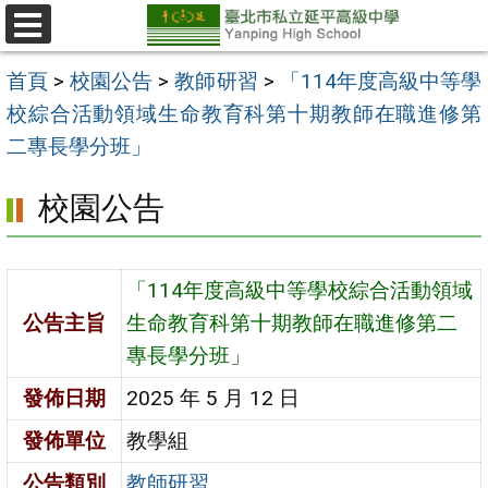
跳
至
選
單
主
首頁
>
校園公告
>
教師研習
>
「114年度高級中等學
要
校綜合活動領域生命教育科第十期教師在職進修第
內
二專長學分班」
容
校園公告
區
「114年度高級中等學校綜合活動領域
公告主旨
生命教育科第十期教師在職進修第二
專長學分班」
發佈日期
2025 年 5 月 12 日
發佈單位
教學組
公告類別
教師研習