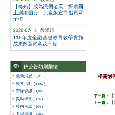
【轉知】成為識圖老馬－探索國
土測繪圖資」兒童版宣導摺頁電
子檔
2026-07-13
教學組
115年度金融基礎教育教學實施
成果徵選簡章及海報
依公告類別彙總
最新消息
相關附
( 6,018 )
競賽活動
( 1,657 )
營隊資訊
( 1,980 )
【
獎助學金
( 175 )
【
校內考試
( 109 )
升學資訊
( 778 )