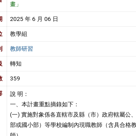
畫」
期
2025 年 6 月 06 日
位
教學組
別
教師研習
級
轉知
數
359
容
說 明：
一、本計畫重點摘錄如下：
(一) 實施對象係各直轄市及縣（市）政府轄屬
部或國小部）等學校編制內現職教師（含具合格教
師）。