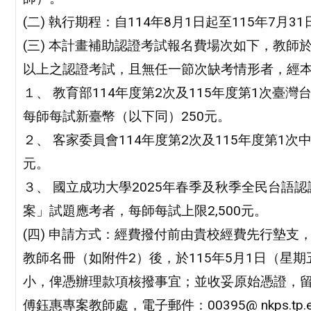
(二) 執行期程：自114年8月1日起至115年7月3
(三) 本計畫補助認證考試報名費場次如下，教師
以上之認證考試，且無任一節次缺考情形者，經
１、 教育部114年度第2次及115年度第1次臺
每師每試新臺幣（以下同）250元。
２、 客家委員會114年度第2次及115年度第1
元。
３、 國立成功大學2025年春季及秋季全民台語
案」試題應考者，每師每試上限2,500元。
(四) 申請方式：經費撥付前由貴校經費先行墊
教師名冊（如附件2）後，於115年5月1日（星期
小，俾憑辦理款項核撥事宜；並收妥原始憑證，
傅鈺惠專案教師處，電子郵件：00395@ nkps.tp.ed