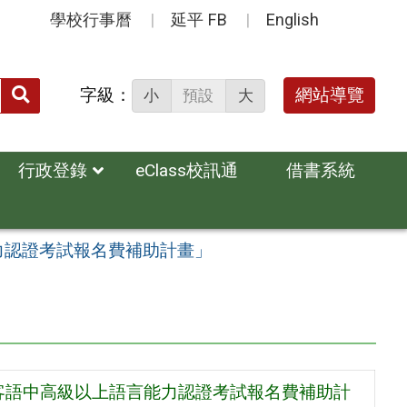
學校行事曆
延平 FB
English
送出
字級：
網站導覽
小
預設
大
搜
尋：
行政登錄
eClass校訊通
借書系統
力認證考試報名費補助計畫」
/客語中高級以上語言能力認證考試報名費補助計