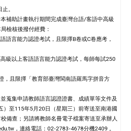
1日止。
於本補助計畫執行期間完成臺灣台語/客語中高級
本局檢核後撥付經費：
灣台語語言能力認證考試，且限擇B卷或C卷應考，
次中高級以上客語語言能力認證考試，每師每試250
認證，且限擇「教育部臺灣閩南語羅馬字拼音方
支，並蒐集申請教師語言認證證書、成績單等文件及
五）至115年5月20日（星期三）前寄送至南港國
留校備查；另請將教師名冊電子檔案寄送至承辦人
u.tw，連絡電話：02-2783-4678分機2409 。