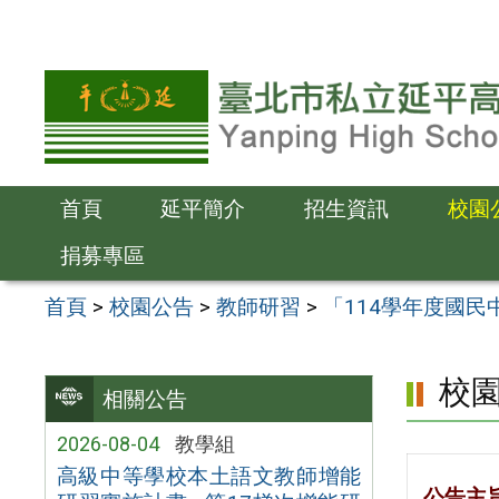
跳
至
主
要
內
容
首頁
延平簡介
招生資訊
校園
區
捐募專區
首頁
>
校園公告
>
教師研習
>
「114學年度國
校
相關公告
2026-08-04
教學組
高級中等學校本土語文教師增能
公告主