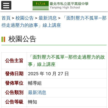
跳
至
選
單
主
首頁
>
校園公告
>
最新消息
>
「面對壓力不孤單—那
要
些走過壓力的故事」線上講座
內
校園公告
容
區
「面對壓力不孤單—那些走過壓力的故
公告主旨
事」線上講座
發佈日期
2025 年 10 月 27 日
發佈單位
輔導組
公告類別
最新消息
公告等級
轉知