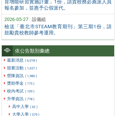
育增能研習實施計畫」1份，請貴校務必薦派人員
報名參加，並惠予公假派代。
2026-05-27
設備組
檢送「臺北市STEAM教育期刊」第三期1份，請
鼓勵貴校教師參考運用。
依公告類別彙總
最新消息
( 6,018 )
競賽活動
( 1,657 )
營隊資訊
( 1,980 )
獎助學金
( 175 )
校內考試
( 109 )
升學資訊
( 778 )
高中入學
( 62 )
大學入學
( 579 )