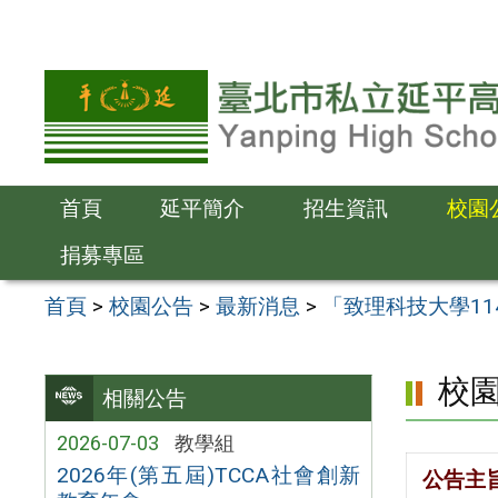
跳
至
主
要
內
容
首頁
延平簡介
招生資訊
校園
區
捐募專區
首頁
>
校園公告
>
最新消息
>
「致理科技大學1
校
相關公告
2026-07-03
教學組
2026年(第五屆)TCCA社會創新
公告主