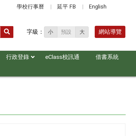
學校行事曆
延平 FB
English
送出
字級：
網站導覽
小
預設
大
搜
尋：
行政登錄
eClass校訊通
借書系統