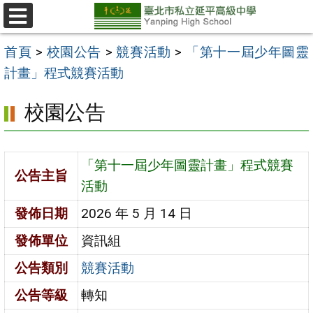
跳
至
選
單
主
首頁
>
校園公告
>
競賽活動
>
「第十一屆少年圖靈
要
計畫」程式競賽活動
內
校園公告
容
區
「第十一屆少年圖靈計畫」程式競賽
公告主旨
活動
發佈日期
2026 年 5 月 14 日
發佈單位
資訊組
公告類別
競賽活動
公告等級
轉知