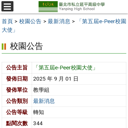
跳
至
選
單
主
首頁
>
校園公告
>
最新消息
>
「第五屆e-Peer校園
要
大使」
內
校園公告
容
區
公告主旨
「第五屆e-Peer校園大使」
發佈日期
2025 年 9 月 01 日
發佈單位
教學組
公告類別
最新消息
公告等級
轉知
點閱次數
344