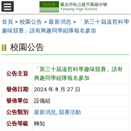
跳
至
選
單
主
首頁
>
校園公告
>
最新消息
>
「第三十屆遠哲科學
要
趣味競賽」請有興趣同學組隊報名參加
內
校園公告
容
區
「第三十屆遠哲科學趣味競賽」請有
公告主旨
興趣同學組隊報名參加
發佈日期
2024 年 8 月 27 日
發佈單位
設備組
公告類別
最新消息
,
競賽活動
公告等級
轉知