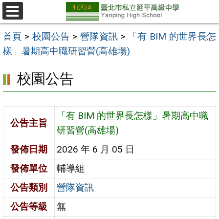
跳
至
選
單
主
首頁
>
校園公告
>
營隊資訊
>
「有 BIM 的世界長怎
要
樣」暑期高中職研習營(高雄場)
內
校園公告
容
區
「有 BIM 的世界長怎樣」暑期高中職
公告主旨
研習營(高雄場)
發佈日期
2026 年 6 月 05 日
發佈單位
輔導組
公告類別
營隊資訊
公告等級
無