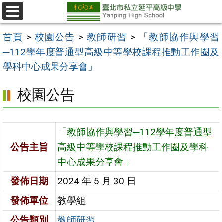
跳
至
選
單
主
首頁
>
校園公告
>
教師研習
>
「教師協作與學習
要
─112學年度普通型高級中等學校課程推動工作圈及
內
學科中心成果分享會」
容
校園公告
區
「教師協作與學習─112學年度普通型
公告主旨
高級中等學校課程推動工作圈及學科
中心成果分享會」
發佈日期
2024 年 5 月 30 日
發佈單位
教學組
公告類別
教師研習