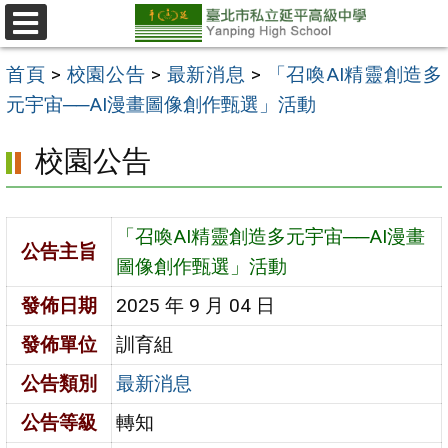
跳
至
選
單
主
首頁
>
校園公告
>
最新消息
>
「召喚AI精靈創造多
要
元宇宙──AI漫畫圖像創作甄選」活動
內
校園公告
容
區
「召喚AI精靈創造多元宇宙──AI漫畫
公告主旨
圖像創作甄選」活動
發佈日期
2025 年 9 月 04 日
發佈單位
訓育組
公告類別
最新消息
公告等級
轉知