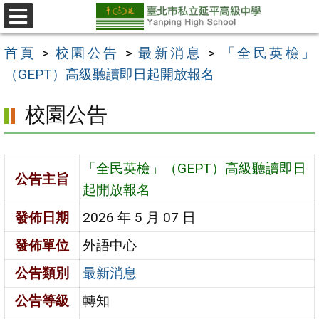
跳
至
選
單
主
首頁
>
校園公告
>
最新消息
>
「全民英檢」
要
（GEPT）高級聽讀即日起開放報名
內
校園公告
容
區
「全民英檢」（GEPT）高級聽讀即日
公告主旨
起開放報名
發佈日期
2026 年 5 月 07 日
發佈單位
外語中心
公告類別
最新消息
公告等級
轉知