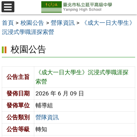
跳
至
選
單
主
首頁
>
校園公告
>
營隊資訊
>
《成大一日大學生》
要
沉浸式學職涯探索營
內
校園公告
容
區
《成大一日大學生》沉浸式學職涯探
公告主旨
索營
發佈日期
2026 年 6 月 09 日
發佈單位
輔導組
公告類別
營隊資訊
公告等級
轉知